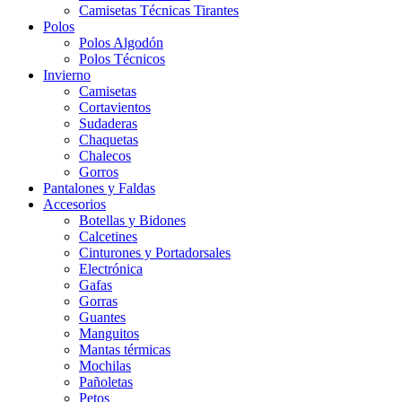
Camisetas Técnicas Tirantes
Polos
Polos Algodón
Polos Técnicos
Invierno
Camisetas
Cortavientos
Sudaderas
Chaquetas
Chalecos
Gorros
Pantalones y Faldas
Accesorios
Botellas y Bidones
Calcetines
Cinturones y Portadorsales
Electrónica
Gafas
Gorras
Guantes
Manguitos
Mantas térmicas
Mochilas
Pañoletas
Petos