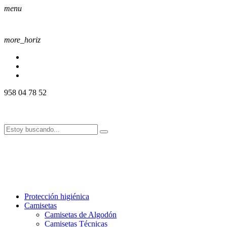
menu
more_horiz
958 04 78 52
958 04 78 52
info@alssport.es
info@alssport.es
958 04 78 52
info@alssport.es
info@alssport.es
Protección higiénica
Camisetas
Camisetas de Algodón
Camisetas Técnicas