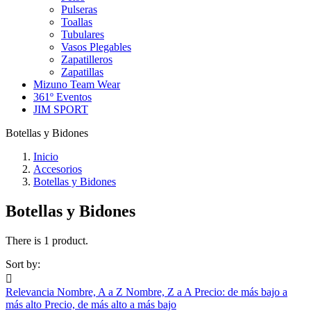
Pulseras
Toallas
Tubulares
Vasos Plegables
Zapatilleros
Zapatillas
Mizuno Team Wear
361º Eventos
JIM SPORT
Botellas y Bidones
Inicio
Accesorios
Botellas y Bidones
Botellas y Bidones
There is 1 product.
Sort by:

Relevancia
Nombre, A a Z
Nombre, Z a A
Precio: de más bajo a
más alto
Precio, de más alto a más bajo