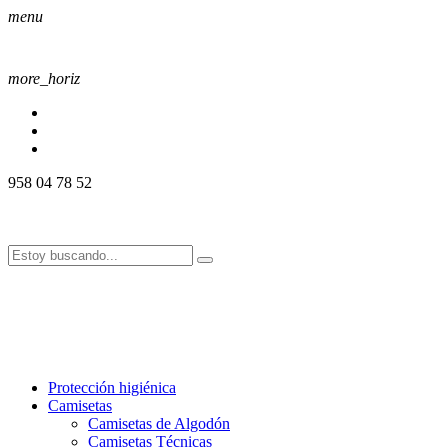
menu
more_horiz
958 04 78 52
958 04 78 52
info@alssport.es
info@alssport.es
958 04 78 52
info@alssport.es
info@alssport.es
Protección higiénica
Camisetas
Camisetas de Algodón
Camisetas Técnicas