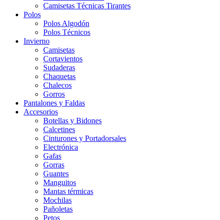
Camisetas Técnicas Tirantes
Polos
Polos Algodón
Polos Técnicos
Invierno
Camisetas
Cortavientos
Sudaderas
Chaquetas
Chalecos
Gorros
Pantalones y Faldas
Accesorios
Botellas y Bidones
Calcetines
Cinturones y Portadorsales
Electrónica
Gafas
Gorras
Guantes
Manguitos
Mantas térmicas
Mochilas
Pañoletas
Petos