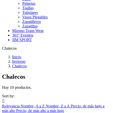
Pulseras
Toallas
Tubulares
Vasos Plegables
Zapatilleros
Zapatillas
Mizuno Team Wear
361º Eventos
JIM SPORT
Chalecos
Inicio
Invierno
Chalecos
Chalecos
Hay 10 productos.
Sort by:

Relevancia
Nombre, A a Z
Nombre, Z a A
Precio: de más bajo a
más alto
Precio, de más alto a más bajo