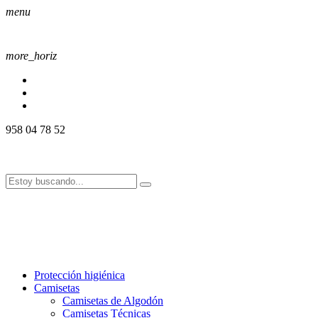
menu
more_horiz
958 04 78 52
958 04 78 52
info@alssport.es
info@alssport.es
958 04 78 52
info@alssport.es
info@alssport.es
Protección higiénica
Camisetas
Camisetas de Algodón
Camisetas Técnicas