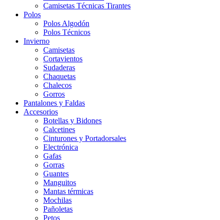
Camisetas Técnicas Tirantes
Polos
Polos Algodón
Polos Técnicos
Invierno
Camisetas
Cortavientos
Sudaderas
Chaquetas
Chalecos
Gorros
Pantalones y Faldas
Accesorios
Botellas y Bidones
Calcetines
Cinturones y Portadorsales
Electrónica
Gafas
Gorras
Guantes
Manguitos
Mantas térmicas
Mochilas
Pañoletas
Petos