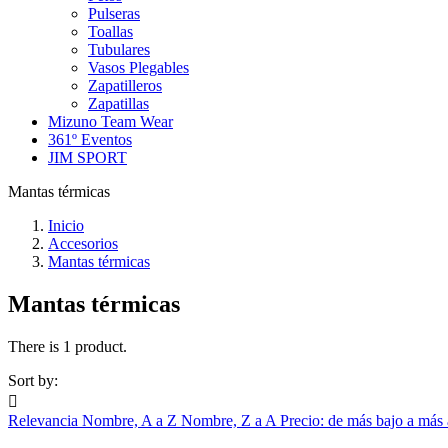
Pulseras
Toallas
Tubulares
Vasos Plegables
Zapatilleros
Zapatillas
Mizuno Team Wear
361º Eventos
JIM SPORT
Mantas térmicas
Inicio
Accesorios
Mantas térmicas
Mantas térmicas
There is 1 product.
Sort by:

Relevancia
Nombre, A a Z
Nombre, Z a A
Precio: de más bajo a más