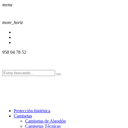
menu
more_horiz
958 04 78 52
958 04 78 52
info@alssport.es
info@alssport.es
958 04 78 52
info@alssport.es
info@alssport.es
Protección higiénica
Camisetas
Camisetas de Algodón
Camisetas Técnicas