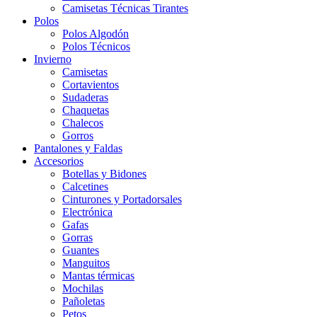
Camisetas Técnicas Tirantes
Polos
Polos Algodón
Polos Técnicos
Invierno
Camisetas
Cortavientos
Sudaderas
Chaquetas
Chalecos
Gorros
Pantalones y Faldas
Accesorios
Botellas y Bidones
Calcetines
Cinturones y Portadorsales
Electrónica
Gafas
Gorras
Guantes
Manguitos
Mantas térmicas
Mochilas
Pañoletas
Petos