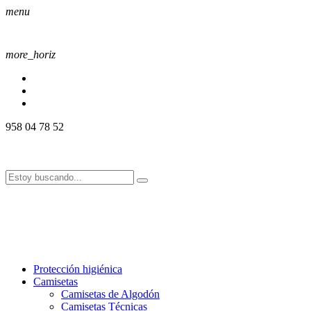
menu
more_horiz
958 04 78 52
958 04 78 52
info@alssport.es
info@alssport.es
958 04 78 52
info@alssport.es
info@alssport.es
Protección higiénica
Camisetas
Camisetas de Algodón
Camisetas Técnicas