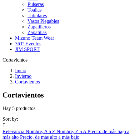
Pulseras
Toallas
Tubulares
Vasos Plegables
Zapatilleros
Zapatillas
Mizuno Team Wear
361º Eventos
JIM SPORT
Cortavientos
Inicio
Invierno
Cortavientos
Cortavientos
Hay 5 productos.
Sort by:

Relevancia
Nombre, A a Z
Nombre, Z a A
Precio: de más bajo a
más alto
Precio, de más alto a más bajo