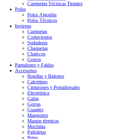
Camisetas Técnicas Tirantes
Polos
Polos Algodón
Polos Técnicos
Invierno
Camisetas
Cortavientos
Sudaderas
Chaquetas
Chalecos
Gorros
Pantalones y Faldas
Accesorios
Botellas y Bidones
Calcetines
Cinturones y Portadorsales
Electrónica
Gafas
Gorras
Guantes
Manguitos
Mantas térmicas
Mochilas
Pañoletas
Petos