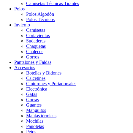
Camisetas Técnicas Tirantes
Polos
Polos Algodón
Polos Técnicos
Invierno
Camisetas
Cortavientos
Sudaderas
Chaquetas
Chalecos
Gorros
Pantalones y Faldas
Accesorios
Botellas y Bidones
Calcetines
Cinturones y Portadorsales
Electrónica
Gafas
Gorras
Guantes
Manguitos
Mantas térmicas
Mochilas
Pañoletas
Petos