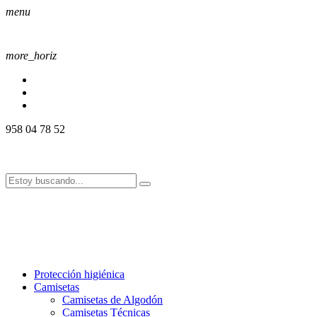
menu
more_horiz
958 04 78 52
958 04 78 52
info@alssport.es
info@alssport.es
958 04 78 52
info@alssport.es
info@alssport.es
Protección higiénica
Camisetas
Camisetas de Algodón
Camisetas Técnicas