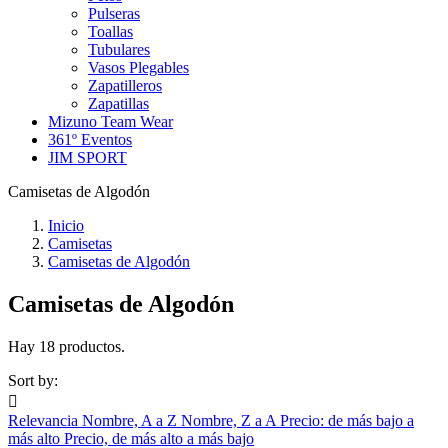
Pulseras
Toallas
Tubulares
Vasos Plegables
Zapatilleros
Zapatillas
Mizuno Team Wear
361º Eventos
JIM SPORT
Camisetas de Algodón
Inicio
Camisetas
Camisetas de Algodón
Camisetas de Algodón
Hay 18 productos.
Sort by:

Relevancia
Nombre, A a Z
Nombre, Z a A
Precio: de más bajo a
más alto
Precio, de más alto a más bajo