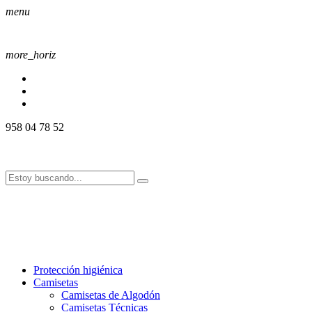
menu
more_horiz
958 04 78 52
958 04 78 52
info@alssport.es
info@alssport.es
958 04 78 52
info@alssport.es
info@alssport.es
Protección higiénica
Camisetas
Camisetas de Algodón
Camisetas Técnicas