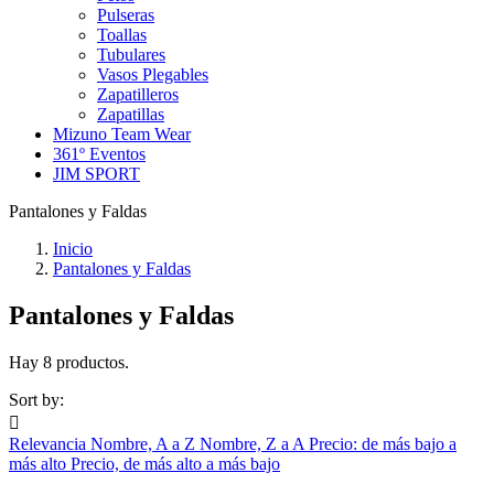
Pulseras
Toallas
Tubulares
Vasos Plegables
Zapatilleros
Zapatillas
Mizuno Team Wear
361º Eventos
JIM SPORT
Pantalones y Faldas
Inicio
Pantalones y Faldas
Pantalones y Faldas
Hay 8 productos.
Sort by:

Relevancia
Nombre, A a Z
Nombre, Z a A
Precio: de más bajo a
más alto
Precio, de más alto a más bajo