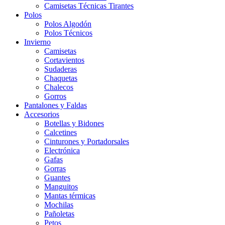
Camisetas Técnicas Tirantes
Polos
Polos Algodón
Polos Técnicos
Invierno
Camisetas
Cortavientos
Sudaderas
Chaquetas
Chalecos
Gorros
Pantalones y Faldas
Accesorios
Botellas y Bidones
Calcetines
Cinturones y Portadorsales
Electrónica
Gafas
Gorras
Guantes
Manguitos
Mantas térmicas
Mochilas
Pañoletas
Petos