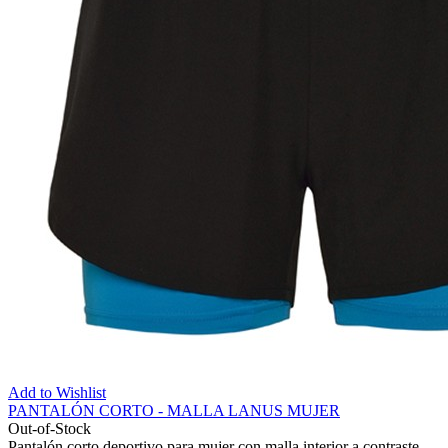
Add to Wishlist
PANTALÓN CORTO - MALLA LANUS MUJER
Out-of-Stock
Pantalón corto deportivo para mujer con malla interior a contraste.