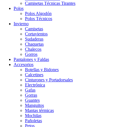
Camisetas Técnicas Tirantes
Polos
Polos Algodón
Polos Técnicos
Invierno
Camisetas
Cortavientos
Sudaderas
Chaquetas
Chalecos
Gorros
Pantalones y Faldas
Accesorios
Botellas y Bidones
Calcetines
Cinturones y Portadorsales
Electrónica
Gafas
Gorras
Guantes
Manguitos
Mantas térmicas
Mochilas
Pañoletas
Petos