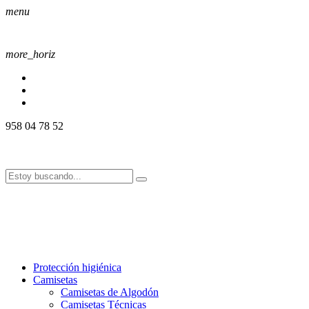
menu
more_horiz
958 04 78 52
958 04 78 52
info@alssport.es
info@alssport.es
958 04 78 52
info@alssport.es
info@alssport.es
Protección higiénica
Camisetas
Camisetas de Algodón
Camisetas Técnicas