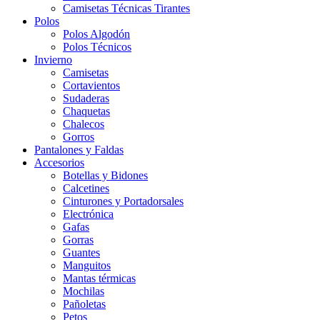
Camisetas Técnicas Tirantes
Polos
Polos Algodón
Polos Técnicos
Invierno
Camisetas
Cortavientos
Sudaderas
Chaquetas
Chalecos
Gorros
Pantalones y Faldas
Accesorios
Botellas y Bidones
Calcetines
Cinturones y Portadorsales
Electrónica
Gafas
Gorras
Guantes
Manguitos
Mantas térmicas
Mochilas
Pañoletas
Petos