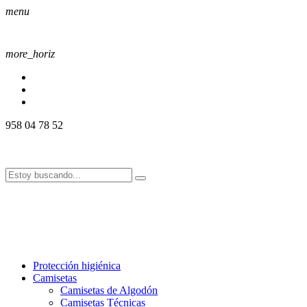
menu
more_horiz
958 04 78 52
958 04 78 52
info@alssport.es
info@alssport.es
958 04 78 52
info@alssport.es
info@alssport.es
Protección higiénica
Camisetas
Camisetas de Algodón
Camisetas Técnicas