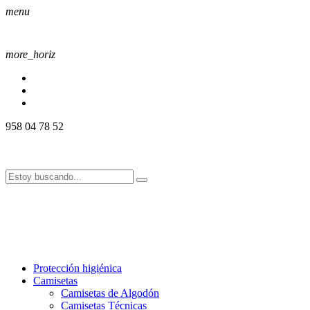
menu
more_horiz
958 04 78 52
958 04 78 52
info@alssport.es
info@alssport.es
958 04 78 52
info@alssport.es
info@alssport.es
Protección higiénica
Camisetas
Camisetas de Algodón
Camisetas Técnicas