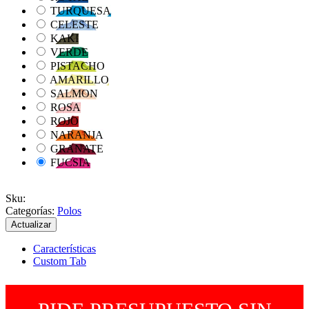
TURQUESA
CELESTE
KAKI
VERDE
PISTACHO
AMARILLO
SALMON
ROSA
ROJO
NARANJA
GRANATE
FUCSIA
Sku
:
Categorías:
Polos
Características
Custom Tab