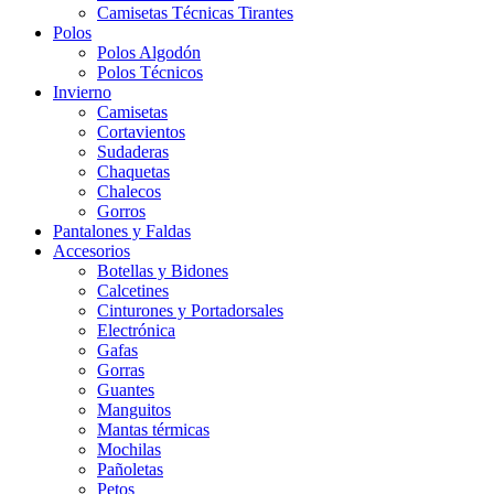
Camisetas Técnicas Tirantes
Polos
Polos Algodón
Polos Técnicos
Invierno
Camisetas
Cortavientos
Sudaderas
Chaquetas
Chalecos
Gorros
Pantalones y Faldas
Accesorios
Botellas y Bidones
Calcetines
Cinturones y Portadorsales
Electrónica
Gafas
Gorras
Guantes
Manguitos
Mantas térmicas
Mochilas
Pañoletas
Petos