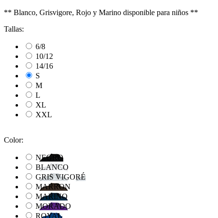
** Blanco, Grisvigore, Rojo y Marino disponible para niños **
Tallas:
6/8
10/12
14/16
S
M
L
XL
XXL
Color:
NEGRO
BLANCO
GRIS VIGORÉ
MARRON
MARINO
MORADO
ROYAL