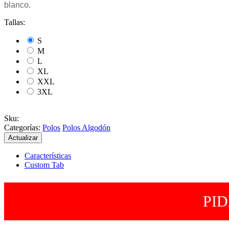
blanco.
Tallas:
S
M
L
XL
XXL
3XL
Sku
:
Categorías:
Polos
Polos Algodón
Características
Custom Tab
PI