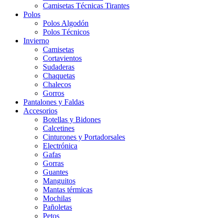
Camisetas Técnicas Tirantes
Polos
Polos Algodón
Polos Técnicos
Invierno
Camisetas
Cortavientos
Sudaderas
Chaquetas
Chalecos
Gorros
Pantalones y Faldas
Accesorios
Botellas y Bidones
Calcetines
Cinturones y Portadorsales
Electrónica
Gafas
Gorras
Guantes
Manguitos
Mantas térmicas
Mochilas
Pañoletas
Petos