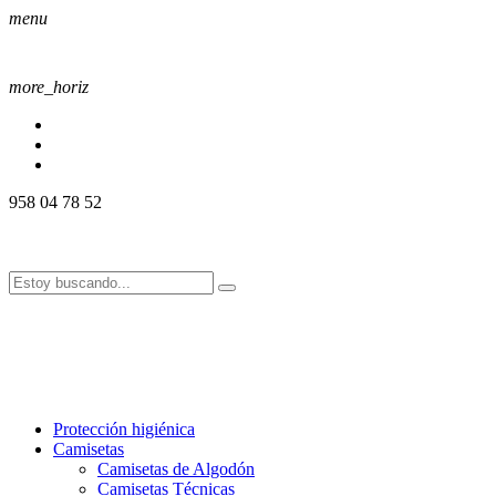
menu
more_horiz
958 04 78 52
958 04 78 52
info@alssport.es
info@alssport.es
958 04 78 52
info@alssport.es
info@alssport.es
Protección higiénica
Camisetas
Camisetas de Algodón
Camisetas Técnicas