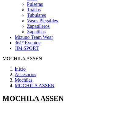
Pulseras
Toallas
Tubulares
Vasos Plegables
Zapatilleros
Zapatillas
Mizuno Team Wear
361º Eventos
JIM SPORT
MOCHILA ASSEN
Inicio
Accesorios
Mochilas
MOCHILA ASSEN
MOCHILA ASSEN