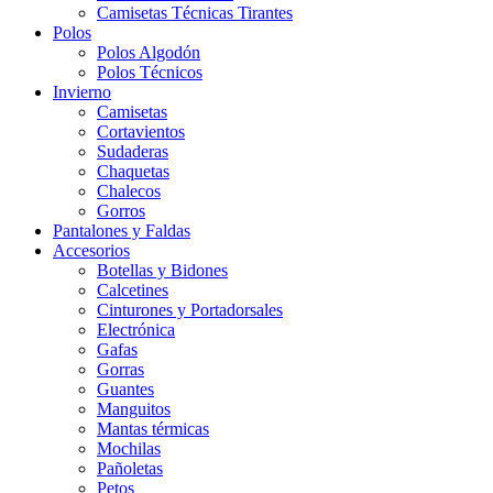
Camisetas Técnicas Tirantes
Polos
Polos Algodón
Polos Técnicos
Invierno
Camisetas
Cortavientos
Sudaderas
Chaquetas
Chalecos
Gorros
Pantalones y Faldas
Accesorios
Botellas y Bidones
Calcetines
Cinturones y Portadorsales
Electrónica
Gafas
Gorras
Guantes
Manguitos
Mantas térmicas
Mochilas
Pañoletas
Petos