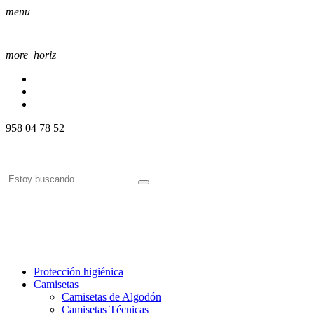
menu
more_horiz
958 04 78 52
958 04 78 52
info@alssport.es
info@alssport.es
958 04 78 52
info@alssport.es
info@alssport.es
Protección higiénica
Camisetas
Camisetas de Algodón
Camisetas Técnicas