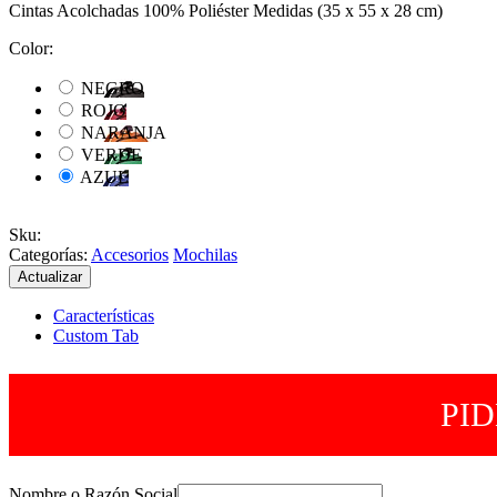
Cintas Acolchadas 100% Poliéster Medidas (35 x 55 x 28 cm)
Color:
NEGRO
ROJO
NARANJA
VERDE
AZUL
Sku
:
Categorías:
Accesorios
Mochilas
Características
Custom Tab
PI
Nombre o Razón Social