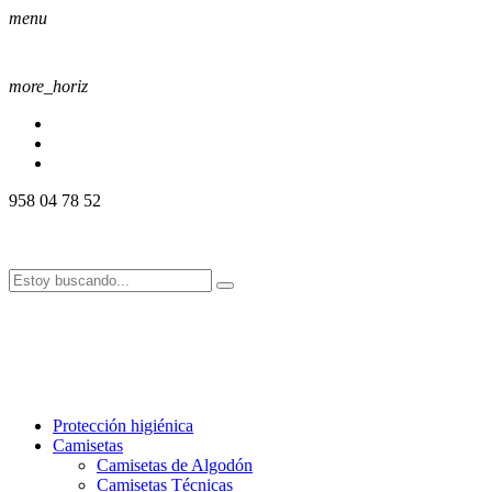
menu
more_horiz
958 04 78 52
958 04 78 52
info@alssport.es
info@alssport.es
958 04 78 52
info@alssport.es
info@alssport.es
Protección higiénica
Camisetas
Camisetas de Algodón
Camisetas Técnicas