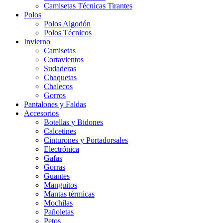
Camisetas Técnicas Tirantes
Polos
Polos Algodón
Polos Técnicos
Invierno
Camisetas
Cortavientos
Sudaderas
Chaquetas
Chalecos
Gorros
Pantalones y Faldas
Accesorios
Botellas y Bidones
Calcetines
Cinturones y Portadorsales
Electrónica
Gafas
Gorras
Guantes
Manguitos
Mantas térmicas
Mochilas
Pañoletas
Petos