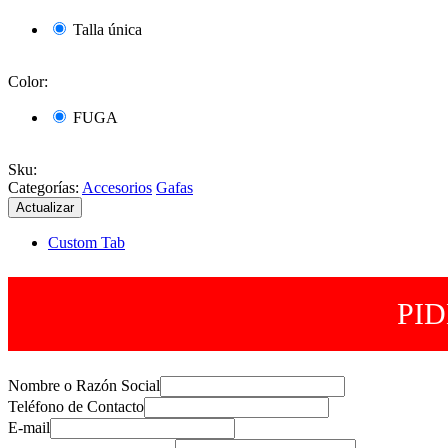
Talla única
Color:
FUGA
Sku
:
Categorías:
Accesorios
Gafas
Custom Tab
PI
Nombre o Razón Social
Teléfono de Contacto
E-mail