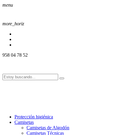
menu
more_horiz
958 04 78 52
958 04 78 52
info@alssport.es
info@alssport.es
958 04 78 52
info@alssport.es
info@alssport.es
Protección higiénica
Camisetas
Camisetas de Algodón
Camisetas Técnicas