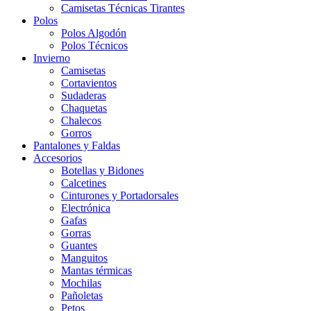
Camisetas Técnicas Tirantes
Polos
Polos Algodón
Polos Técnicos
Invierno
Camisetas
Cortavientos
Sudaderas
Chaquetas
Chalecos
Gorros
Pantalones y Faldas
Accesorios
Botellas y Bidones
Calcetines
Cinturones y Portadorsales
Electrónica
Gafas
Gorras
Guantes
Manguitos
Mantas térmicas
Mochilas
Pañoletas
Petos