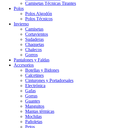
Camisetas Técnicas Tirantes
Polos
Polos Algodón
Polos Técnicos
Invierno
Camisetas
Cortavientos
Sudaderas
Chaquetas
Chalecos
Gorros
Pantalones y Faldas
Accesorios
Botellas y Bidones
Calcetines
Cinturones y Portadorsales
Electrónica
Gafas
Gorras
Guantes
Manguitos
Mantas térmicas
Mochilas
Pañoletas
Petos