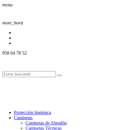
menu
more_horiz
958 04 78 52
958 04 78 52
info@alssport.es
info@alssport.es
958 04 78 52
info@alssport.es
info@alssport.es
Protección higiénica
Camisetas
Camisetas de Algodón
Camisetas Técnicas