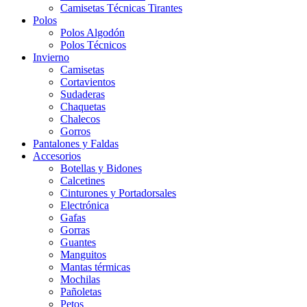
Camisetas Técnicas Tirantes
Polos
Polos Algodón
Polos Técnicos
Invierno
Camisetas
Cortavientos
Sudaderas
Chaquetas
Chalecos
Gorros
Pantalones y Faldas
Accesorios
Botellas y Bidones
Calcetines
Cinturones y Portadorsales
Electrónica
Gafas
Gorras
Guantes
Manguitos
Mantas térmicas
Mochilas
Pañoletas
Petos