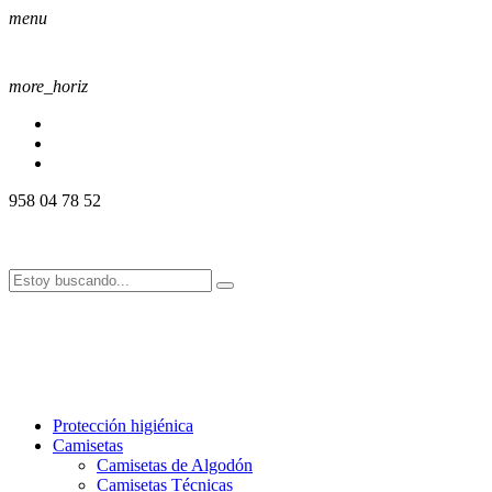
menu
more_horiz
958 04 78 52
958 04 78 52
info@alssport.es
info@alssport.es
958 04 78 52
info@alssport.es
info@alssport.es
Protección higiénica
Camisetas
Camisetas de Algodón
Camisetas Técnicas