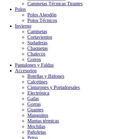
Camisetas Técnicas Tirantes
Polos
Polos Algodón
Polos Técnicos
Invierno
Camisetas
Cortavientos
Sudaderas
Chaquetas
Chalecos
Gorros
Pantalones y Faldas
Accesorios
Botellas y Bidones
Calcetines
Cinturones y Portadorsales
Electrónica
Gafas
Gorras
Guantes
Manguitos
Mantas térmicas
Mochilas
Pañoletas
Petos