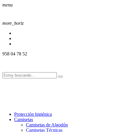
menu
more_horiz
958 04 78 52
958 04 78 52
info@alssport.es
info@alssport.es
958 04 78 52
info@alssport.es
info@alssport.es
Protección higiénica
Camisetas
Camisetas de Algodón
Camisetas Técnicas