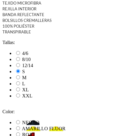
TEJIDO MICROFIBRA
REJILLA INTERIOR
BANDA REFLECTANTE
BOLSILLOS CREMALLERAS
100% POLIÉSTER
TRANSPIRABLE
Tallas:
4/6
8/10
12/14
S
M
L
XL
XXL
Color:
NEGRO
AMARILLO FLUOR
ROJO