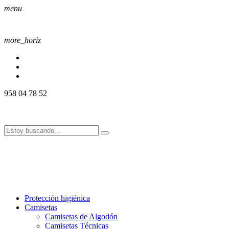
menu
more_horiz
958 04 78 52
958 04 78 52
info@alssport.es
info@alssport.es
958 04 78 52
info@alssport.es
info@alssport.es
Protección higiénica
Camisetas
Camisetas de Algodón
Camisetas Técnicas