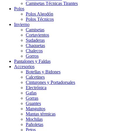
Camisetas Técnicas Tirantes
Polos
Polos Algodón
Polos Técnicos
Invierno
Camisetas
Cortavientos
Sudaderas
Chaquetas
Chalecos
Gorros
Pantalones y Faldas
Accesorios
Botellas y Bidones
Calcetines
Cinturones y Portadorsales
Electrónica
Gafas
Gorras
Guantes
Manguitos
Mantas térmicas
Mochilas
Pañoletas
Petos