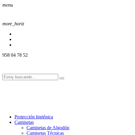
menu
more_horiz
958 04 78 52
958 04 78 52
info@alssport.es
info@alssport.es
958 04 78 52
info@alssport.es
info@alssport.es
Protección higiénica
Camisetas
Camisetas de Algodón
Camisetas Técnicas