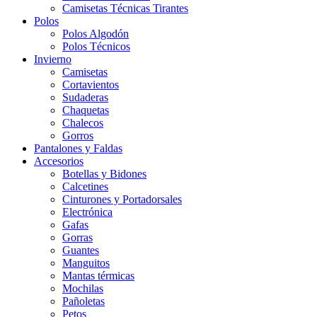
Camisetas Técnicas Tirantes
Polos
Polos Algodón
Polos Técnicos
Invierno
Camisetas
Cortavientos
Sudaderas
Chaquetas
Chalecos
Gorros
Pantalones y Faldas
Accesorios
Botellas y Bidones
Calcetines
Cinturones y Portadorsales
Electrónica
Gafas
Gorras
Guantes
Manguitos
Mantas térmicas
Mochilas
Pañoletas
Petos