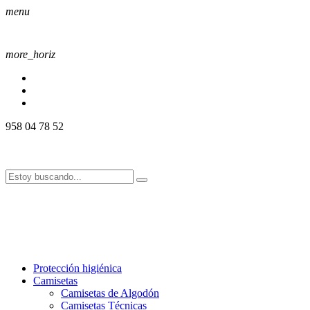
menu
more_horiz
958 04 78 52
958 04 78 52
info@alssport.es
info@alssport.es
958 04 78 52
info@alssport.es
info@alssport.es
Protección higiénica
Camisetas
Camisetas de Algodón
Camisetas Técnicas