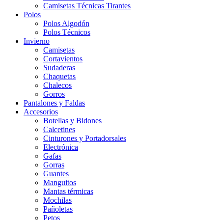
Camisetas Técnicas Tirantes
Polos
Polos Algodón
Polos Técnicos
Invierno
Camisetas
Cortavientos
Sudaderas
Chaquetas
Chalecos
Gorros
Pantalones y Faldas
Accesorios
Botellas y Bidones
Calcetines
Cinturones y Portadorsales
Electrónica
Gafas
Gorras
Guantes
Manguitos
Mantas térmicas
Mochilas
Pañoletas
Petos