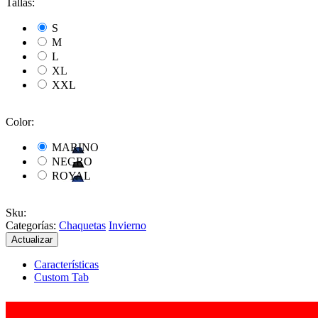
Tallas:
S
M
L
XL
XXL
Color:
MARINO
NEGRO
ROYAL
Sku
:
Categorías:
Chaquetas
Invierno
Características
Custom Tab