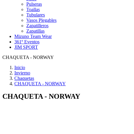
Pulseras
Toallas
Tubulares
Vasos Plegables
Zapatilleros
Zapatillas
Mizuno Team Wear
361º Eventos
JIM SPORT
CHAQUETA - NORWAY
Inicio
Invierno
Chaquetas
CHAQUETA - NORWAY
CHAQUETA - NORWAY