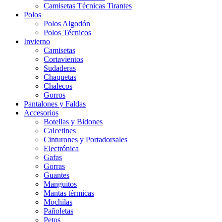
Camisetas Técnicas Tirantes
Polos
Polos Algodón
Polos Técnicos
Invierno
Camisetas
Cortavientos
Sudaderas
Chaquetas
Chalecos
Gorros
Pantalones y Faldas
Accesorios
Botellas y Bidones
Calcetines
Cinturones y Portadorsales
Electrónica
Gafas
Gorras
Guantes
Manguitos
Mantas térmicas
Mochilas
Pañoletas
Petos