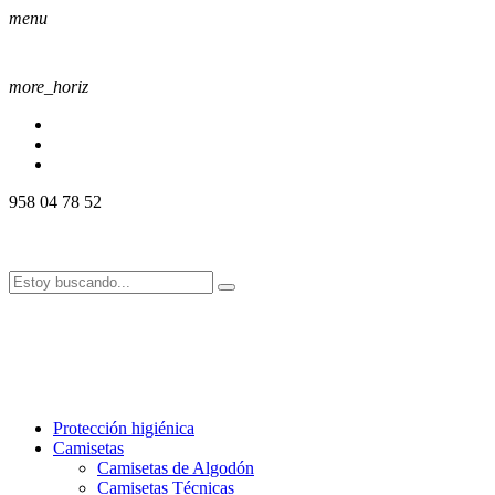
menu
more_horiz
958 04 78 52
958 04 78 52
info@alssport.es
info@alssport.es
958 04 78 52
info@alssport.es
info@alssport.es
Protección higiénica
Camisetas
Camisetas de Algodón
Camisetas Técnicas