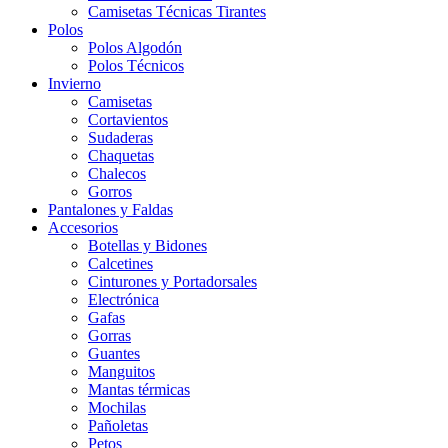
Camisetas Técnicas Tirantes
Polos
Polos Algodón
Polos Técnicos
Invierno
Camisetas
Cortavientos
Sudaderas
Chaquetas
Chalecos
Gorros
Pantalones y Faldas
Accesorios
Botellas y Bidones
Calcetines
Cinturones y Portadorsales
Electrónica
Gafas
Gorras
Guantes
Manguitos
Mantas térmicas
Mochilas
Pañoletas
Petos