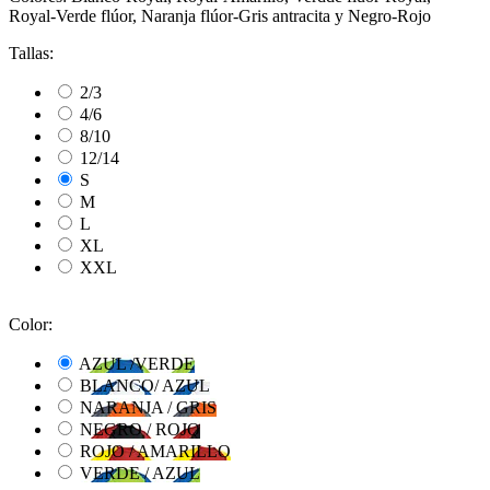
Royal-Verde flúor, Naranja flúor-Gris antracita y Negro-Rojo
Tallas:
2/3
4/6
8/10
12/14
S
M
L
XL
XXL
Color:
AZUL /VERDE
BLANCO/ AZUL
NARANJA / GRIS
NEGRO / ROJO
ROJO / AMARILLO
VERDE / AZUL