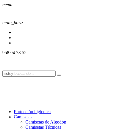
menu
more_horiz
958 04 78 52
958 04 78 52
info@alssport.es
info@alssport.es
958 04 78 52
info@alssport.es
info@alssport.es
Protección higiénica
Camisetas
Camisetas de Algodón
Camisetas Técnicas