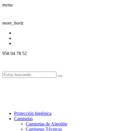
menu
more_horiz
958 04 78 52
958 04 78 52
info@alssport.es
info@alssport.es
958 04 78 52
info@alssport.es
info@alssport.es
Protección higiénica
Camisetas
Camisetas de Algodón
Camisetas Técnicas