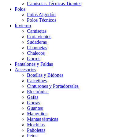
Camisetas Técnicas Tirantes
Polos
Polos Algodón
Polos Técnicos
Invierno
Camisetas
Cortavientos
Sudaderas
Chaquetas
Chalecos
Gorros
Pantalones y Faldas
Accesorios
Botellas y Bidones
Calcetines
Cinturones y Portadorsales
Electrónica
Gafas
Gorras
Guantes
Manguitos
Mantas térmicas
Mochilas
Pañoletas
Petos