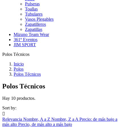
Pulseras
Toallas
Tubulares
Vasos Plegables
Zapatilleros
Zapatillas
Mizuno Team Wear
361º Eventos
JIM SPORT
Polos Técnicos
Inicio
Polos
Polos Técnicos
Polos Técnicos
Hay 10 productos.
Sort by:

Relevancia
Nombre, A a Z
Nombre, Z a A
Precio: de más bajo a
más alto
Precio, de más alto a más bajo